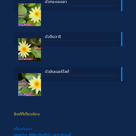
บััวทองลงยา
บัวปิ่นวารี
บัวอินเนอร์ไลท์
ลิงก์ที่เกี่ยวข้อง
เกี่ยวกับเรา
บุคลากร พิพิธภัณฑ์บัว มทร.ธัญบุรี