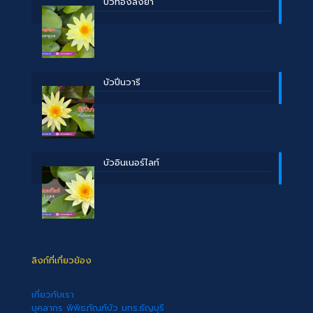
บััวทองลงยา
บัวปิ่นวารี
บัวอินเนอร์ไลท์
ลิงก์ที่เกี่ยวข้อง
เกี่ยวกับเรา
บุคลากร พิพิธภัณฑ์บัว มทร.ธัญบุรี