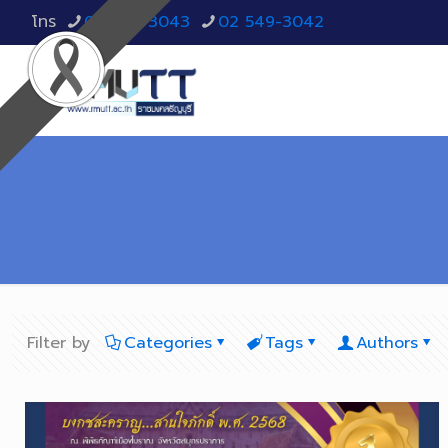
โทร
02 549-3043
02 549-3042
Filter by
Categories
Tags
Authors