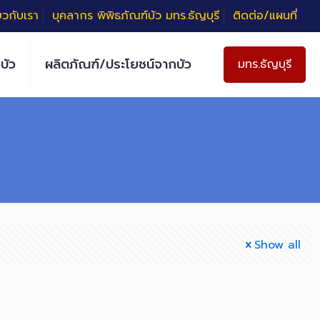
่ยวกับเรา
บุคลากร พิพิธภัณฑ์บัว มทร.ธัญบุรี
ติดต่อ/แผนที่
บัว
ผลิตภัณฑ์/ประโยชน์จากบัว
มทร.ธัญบุรี
Show all