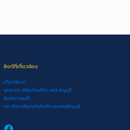
ลิงก์ที่เกี่ยวข้อง
เกี่ยวกับเรา
บุคลากร พิพิธภัณฑ์บัว มทร.ธัญบุรี
ติดต่อ/แผนที่
มหาวิทยาลัยเทคโนโลยีราชมงคลธัญบุรี
Facebook