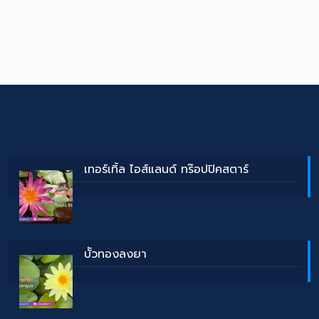
เทอร์เทิ้ล ไอส์แลนด์ ทร๊อปปิคสตาร์
บััวทองลงยา