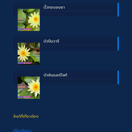
บััวทองลงยา
บัวปิ่นวารี
บัวอินเนอร์ไลท์
ลิงก์ที่เกี่ยวข้อง
เกี่ยวกับเรา