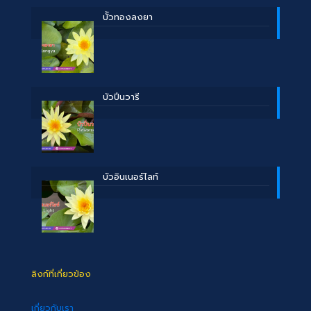
บััวทองลงยา
บัวปิ่นวารี
บัวอินเนอร์ไลท์
ลิงก์ที่เกี่ยวข้อง
เกี่ยวกับเรา