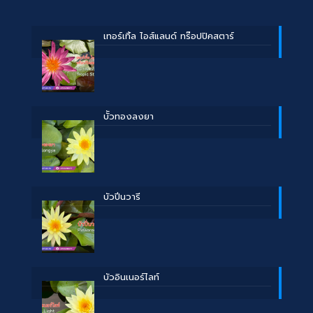
เทอร์เทิ้ล ไอส์แลนด์ ทร๊อปปิคสตาร์
บััวทองลงยา
บัวปิ่นวารี
บัวอินเนอร์ไลท์