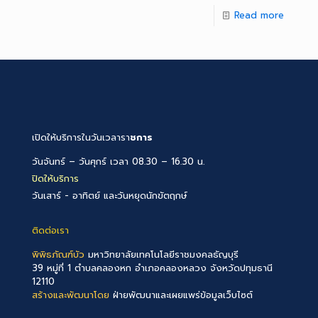
Read more
เปิดให้บริการในวันเวลารา
ชการ
วันจันทร์ – วันศุกร์ เวลา 08.30 – 16.30 น.
ปิดให้บริการ
วันเสาร์ - อาทิตย์ และวันหยุดนักขัตฤกษ์
ติดต่อเรา
พิพิธภัณฑ์บัว
มหาวิทยาลัยเทคโนโลยีราชมงคลธัญบุรี
39 หมู่ที่ 1 ตำบลคลองหก อำเภอคลองหลวง จังหวัดปทุมธานี
12110
สร้างและพัฒนาโดย
ฝ่ายพัฒนาและเผยแพร่ข้อมูลเว็บไซต์