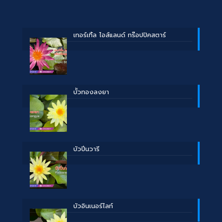
เทอร์เทิ้ล ไอส์แลนด์ ทร๊อปปิคสตาร์
บััวทองลงยา
บัวปิ่นวารี
บัวอินเนอร์ไลท์