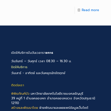
Read more
เปิดให้บริการในวันเวลารา
ชการ
วันจันทร์ – วันศุกร์ เวลา 08.30 – 16.30 น.
ปิดให้บริการ
วันเสาร์ - อาทิตย์ และวันหยุดนักขัตฤกษ์
ติดต่อเรา
พิพิธภัณฑ์บัว
มหาวิทยาลัยเทคโนโลยีราชมงคลธัญบุรี
39 หมู่ที่ 1 ตำบลคลองหก อำเภอคลองหลวง จังหวัดปทุมธานี
12110
สร้างและพัฒนาโดย
ฝ่ายพัฒนาและเผยแพร่ข้อมูลเว็บไซต์