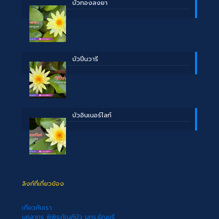
บััวทองลงยา
บัวปิ่นวารี
บัวอินเนอร์ไลท์
ลิงก์ที่เกี่ยวข้อง
เกี่ยวกับเรา
บุคลากร พิพิธภัณฑ์บัว มทร.ธัญบุรี