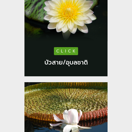
C L I C K
บัวสาย/อุบลชาติ