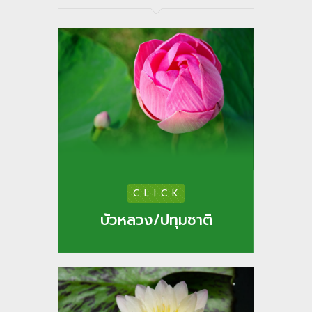
C L I C K
บัวหลวง/ปทุมชาติ