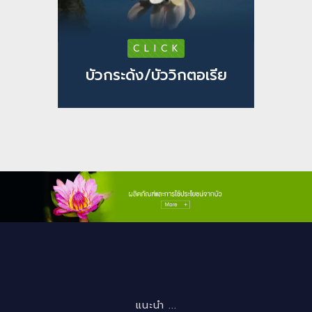
C L I C K
บัวกระด้ง/บัววิกตอเรีย
แนะนำ ...