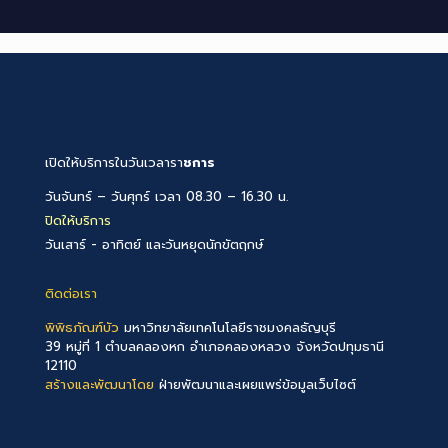
เปิดให้บริการในวันเวลารา
ชการ
วันจันทร์ – วันศุกร์ เวลา 08.30 – 16.30 น.
ปิดให้บริการ
วันเสาร์ - อาทิตย์ และวันหยุดนักขัตฤกษ์
ติดต่อเรา
พิพิธภัณฑ์บัว
มหาวิทยาลัยเทคโนโลยีราชมงคลธัญบุรี
39 หมู่ที่ 1 ตำบลคลองหก อำเภอคลองหลวง จังหวัดปทุมธานี
12110
สร้างและพัฒนาโดย
ฝ่ายพัฒนาและเผยแพร่ข้อมูลเว็บไซต์