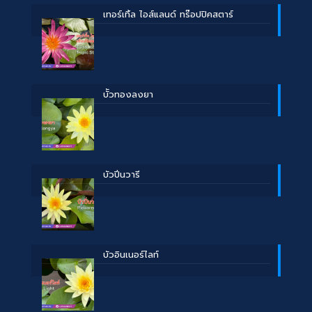
เทอร์เทิ้ล ไอส์แลนด์ ทร๊อปปิคสตาร์
บััวทองลงยา
บัวปิ่นวารี
บัวอินเนอร์ไลท์