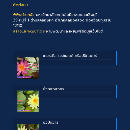
ติดต่อเรา
พิพิธภัณฑ์บัว
มหาวิทยาลัยเทคโนโลยีราชมงคลธัญบุรี
39 หมู่ที่ 1 ตำบลคลองหก อำเภอคลองหลวง จังหวัดปทุมธานี
12110
สร้างและพัฒนาโดย
ฝ่ายพัฒนาและเผยแพร่ข้อมูลเว็บไซต์
เทอร์เทิ้ล ไอส์แลนด์ ทร๊อปปิคสตาร์
บััวทองลงยา
บัวปิ่นวารี